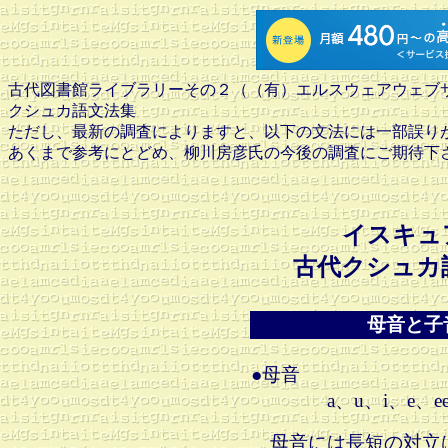
古代図書館ライブラリーその２（（有）エルスウェアウェブ
クシュカ語文法集
ただし、最新の調査によりますと、以下の文法には一部誤り
あくまで参考にとどめ、柳川房彦氏の今後の調査にご期待下
イスキュ
古代クシュカ
母音と子
●母音
a、u、i、e、ee、y
母音には長短の対立