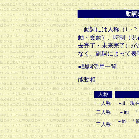
動詞
動詞には人称（1・2
動・受動）、時制（現
去完了・未来完了）が
なく、副詞によって表
●動詞活用一覧
能動相
人称
一人称
－il 
二人称
－itu
－in 
三人称