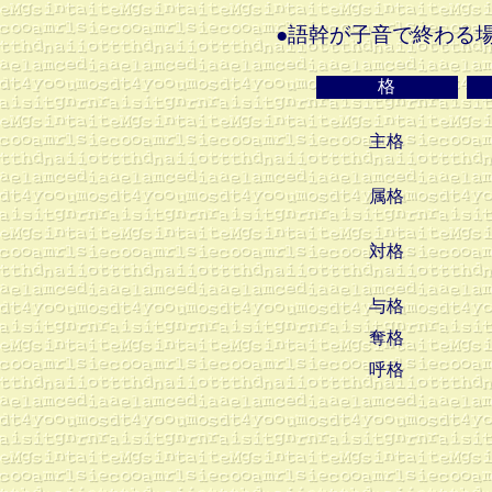
●語幹が子音で終わる
格
主格
属格
対格
与格
奪格
呼格