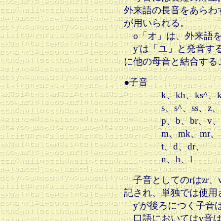
外来語の長音をあらわ
が用いられる。
o「オ」は、外来語を
y'は「ユ」と発音す
に他の母音と結合する
●子音
k、kh、ks^、kk、
s、s^、ss、z、z
p、b、br、v、v
m、mk、m
t、d、dr、
n、h、l
子音としてのrはzr、v
記され、単独では使用
y'が後ろにつく子音は
口語においてはv音は