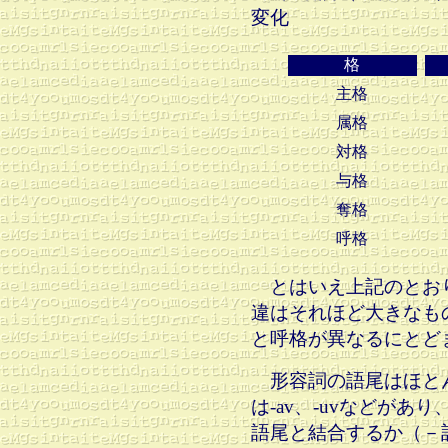
変化
格
主格
属格
対格
与格
奪格
呼格
とはいえ上記のとお
違はそれほど大きなも
と呼格が異なるにとど
形容詞の語尾はほとんど
は-av、-uvなどがあ
語尾と結合するか（－記