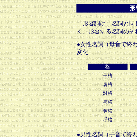
形
形容詞は、名詞と同
く、形容する名詞のそ
●女性名詞（母音で終
変化
格
主格
属格
対格
与格
奪格
呼格
●男性名詞（子音で終