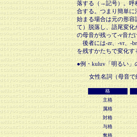
落する（→記号）。呼
合する。つまり簡単に
始まる場合は元の形容
て）脱落し、語尾変化
の母音が残って-v音だ
後者には-zr、-vr、-
を残すかたちで変化す
●例・kuluv「明るい
女性名詞（母音で
格
主格
属格
対格
与格
奪格