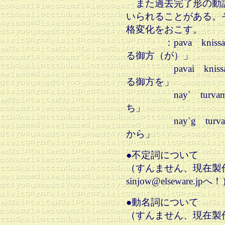
また過去完了形の動
いられることがある。そ
格変化をおこす。
：pava kni
る御方（が）」
pavai knis
る御方を」
nay` turva
ち」
nay`g turva
から」
●不定詞について
（すんません、現在製
sinjow@elseware.jpへ
●動名詞について
（すんません、現在製