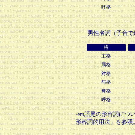
呼格
男性名詞（子音で
格
主格
属格
対格
与格
奪格
呼格
-em語尾の形容詞に
形容詞的用法」を参照