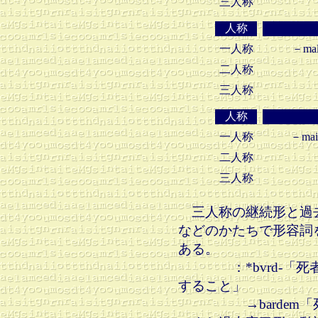
三人称
人称
一人称
－m
二人称
三人称
人称
一人称
－ma
二人称
三人称
三人称の継続形と過去完了
などのかたちで形容詞
ある。
：*bvrd-「死者
すること」
→bardem「