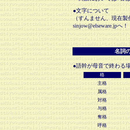
●文字について
（すんません、現在製
sinjow@elseware.jpへ！
名詞
●語幹が母音で終わる
格
主格
属格
対格
与格
奪格
呼格