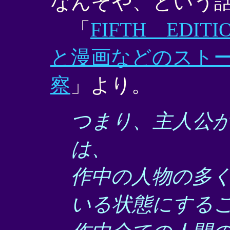
なんぞや、という
「
FIFTH ED
と漫画などのスト
察
」より。
つまり、主人公
は、
作中の人物の多
いる状態にする