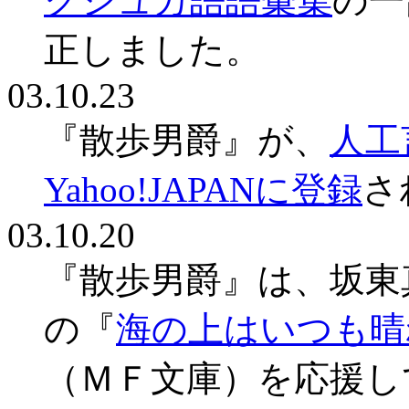
クシュカ語語彙集
の一
正しました。
03.10.23
『散歩男爵』が、
人工
Yahoo!JAPANに登録
さ
03.10.20
『散歩男爵』は、坂東
の『
海の上はいつも晴
（ＭＦ文庫）を応援し