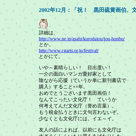
2002年12月：「祝！ 黒田硫黄画伯
詳細は、
http://www.ne.jp/asahi/kurodaiou/tou-honbu/
とか、
http://www.cgarts.or.jp/festival/
とかにて。
いや～素晴らしい！ 目出度い！
一介の面白いマンガ愛好家として
陰ながら応援（ていうか単に新刊書店で
購入）すること××年。
おめでとうございます黒田画伯！
なんてこったい文化庁！ ていうか
何考えてんだ文化庁（誉め言葉）。
もう税金払うときに文句言わないぞ。
少なくとも文化庁には。イエ～イ。
友人の話によれば、以前にも文化庁は