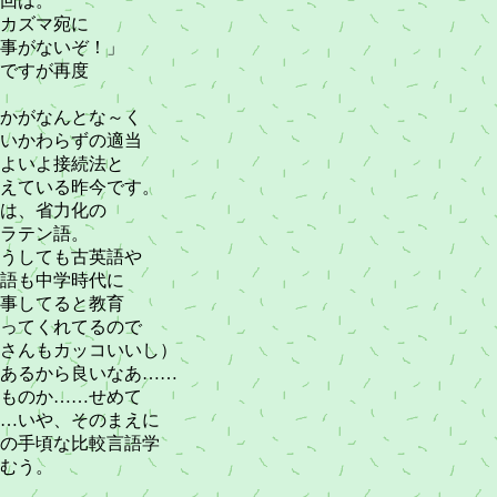
回は。
カズマ宛に
事がないぞ！」
ですが再度
かがなんとな～く
いかわらずの適当
よいよ接続法と
えている昨今です。
は、省力化の
ラテン語。
うしても古英語や
語も中学時代に
事してると教育
ってくれてるので
さんもカッコいいし）
あるから良いなあ……
ものか……せめて
…いや、そのまえに
の手頃な比較言語学
むう。