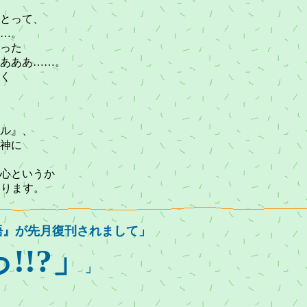
とって、
…。
った
あああ……。
く
ル』、
神に
心というか
あります。
物語』が先月復刊されまして」
!!?」
」