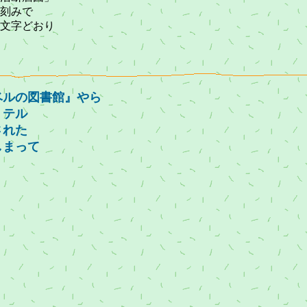
ｍ刻みで
文字どおり
バベルの図書館』やら
・テル
された
しまって