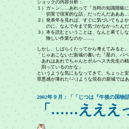
ショックの内容分析：
１）ガ～ン……あれって「当時の知識階級に
切実で現実的な話」だったんだあああ…
２）発表年を見れば、すぐに気づいてもよか
のに、なんで今まで気づかなかったんだ
３）本を読むということは、なんと果てしな
険しい作業なのか……。
しかし、しばらくたってから考えてみると、
「じゃあこないだ新城の書いた『星の、バベ
あれはあれでちゃんとボルヘス大先生の精
則っているのかな」
というような気にもなってきて、ちょっと安
罪悪感が薄れた^-^;}ような現在の新城では
2002年９月：「「じつは『午後の国
「……えええっ