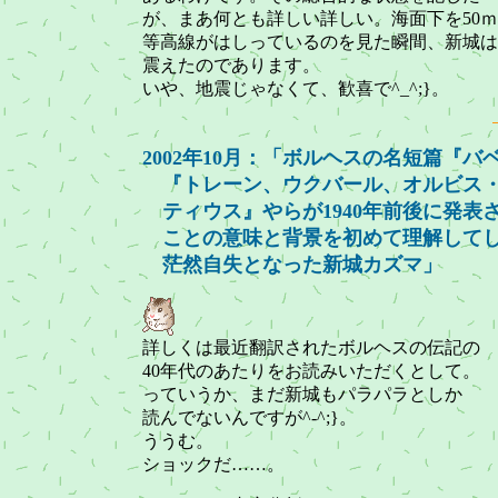
が、まあ何とも詳しい詳しい。海面下を50
等高線がはしっているのを見た瞬間、新城は
震えたのであります。
いや、地震じゃなくて、歓喜で^_^;}。
2002年10月：「ボルヘスの名短篇『
『トレーン、ウクバール、オルビス
ティウス』やらが1940年前後に発表
ことの意味と背景を初めて理解して
茫然自失となった新城カズマ」
詳しくは最近翻訳されたボルヘスの伝記の
40年代のあたりをお読みいただくとして。
っていうか、まだ新城もパラパラとしか
読んでないんですが^-^;}。
ううむ。
ショックだ……。