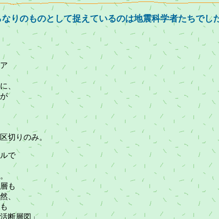
とつらなりのものとして捉えているのは地震科学者たちでし
ア
に、
が
区切りのみ。
ルで
。
層も
然、
も
活断層図」