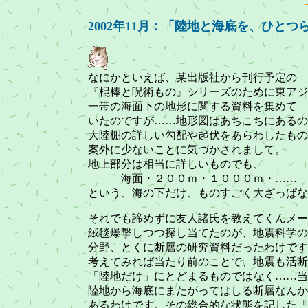
2002年11月：「陸地と海底を、ひ
なにかといえば、某出版社から刊行予定の
『棍棒と呪術もの』シリーズのために東アジ
一帯の海面下の地形に関する資料を集めて
いたのですが……地形図はあちこちにあるの
大陸棚の詳しい勾配や起伏をあらわしたもの
案外に少ないことに気づかされまして。
地上部分は相当に詳しいものでも、
海面・２００ｍ・１０００ｍ・……
という、海の下だけ、ものすごく大ざっぱな
それでも諦めずに友人諸氏を教えてくんメー
絨毯爆撃しつつ探し当てたのが、地震科学の
分野、とくに断層の研究資料だったわけです
考えてみれば当たり前のことで、地震も活断
「陸地だけ」にとどまるものではなく……当
陸地から海底にまたがってはしる断層なんか
あるわけです。その総合的な状態を記した「