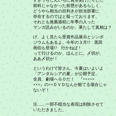
すぎうらしんいちに賞をあげたりした
前科じゃなかった前歴があるらしく、
どうやら相当の目利きが担当部署に
存在するのではと疑っております。
それとも推薦過程に年季の入った
マンガ読みがいるのか。果たして真相は？
げ、よく見たら受賞作品展示とシンポ
ジウムもあるよ。今年の３月!? 黒田
画伯も登場!? 行かねば！
って行けるのか、ほんとに。〆切が、
ああ〆切が！
というわけで皆さん、今夏はいよいよ
「アンダルシアの夏」が公開予定。
全員、劇場へＧＯだ！ 『×××××
×××』の××ＤＶＤなんか観てる場合じゃ
ないぞ！
注……一部不穏当な表現は削除させて
いただきました。