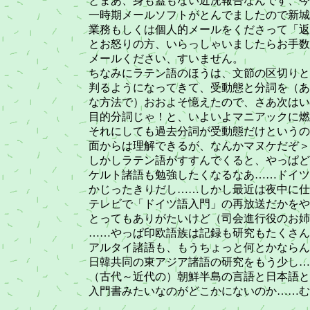
とまあ、身も蓋もない近況報告なんです、今
一時期メールソフトがとんでましたので新城
業務もしくは個人的メールをくださって「返
とお怒りの方、いらっしゃいましたらお手数
メールください、すいません。
ちなみにラテン語のほうは、文節の区切りと
判るようになってきて、受動態と分詞を（あ
な方法で）おおよそ憶えたので、さあ次はい
目的分詞じゃ！と、いよいよマニアックに燃
それにしても過去分詞が受動態だけというの
面からは理解できるが、なんかマヌケだぞ＞
しかしラテン語がすすんでくると、やっぱど
ケルト諸語も勉強したくなるなあ……ドイツ
かじったきりだし……しかし最近は夜中に仕
テレビで「ドイツ語入門」の再放送だかをや
とってもありがたいけど（司会進行役のお姉
……やっぱ印欧語族は記録も研究もたくさん
アルタイ諸語も、もうちょっと何とかならん
日韓共同の東アジア諸語の研究をもう少し…
（古代～近代の）朝鮮半島の言語と日本語と
入門書みたいなのがどこかにないのか……む