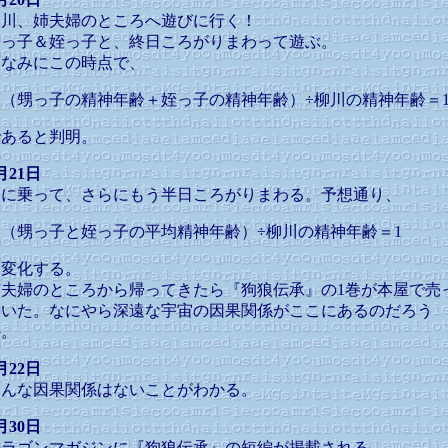
柳川、姉夫婦のところへ遊びに行く！
甥っ子＆姪っ子と、終日ころがりまわって遊ぶ。
ちなみにこの時点で、
（甥っ子の精神年齢＋姪っ子の精神年齢）÷柳川の精神年齢＝
であると判明。
月21日
図に乗って、さらにもう半日ころがりまわる。予想通り、
（甥っ子と姪っ子の平均精神年齢）÷柳川の精神年齢＝1
と変化する。
姉夫婦のところから帰ってきたら『狗狼伝承』の1巻が本屋で売
ていた。なにやら深遠な宇宙の因果関係がここにあるのだろう
か。
月22日
そんな因果関係はないことがわかる。
月30日
ドラゴンマガジンに『狗狼伝承』の短編が掲載される。