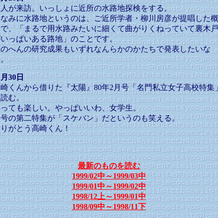
友人が来訪。いっしょに近所の水路地探検をする。
ちなみに水路地というのは、ご近所学者・柳川房彦が提唱した
念で、「まるで用水路みたいに細くて曲がりくねっていて裏木
がいっぱいある路地」のことです。
このへんの研究成果もいずれなんらかのかたちで発表したいな
あ。
1月30日
高崎くんから借りた『太陽』80年2月号「名門私立女子高校特集
を読む。
とっても楽しい。やっぱいいわ、女学生。
同号の第二特集が「スケバン」だというのも笑える。
ありがとう高崎くん！
最新のものを読む
1999/02中～1999/03中
1999/01中～1999/02中
1998/12上～1999/01中
1998/09中～1998/11下