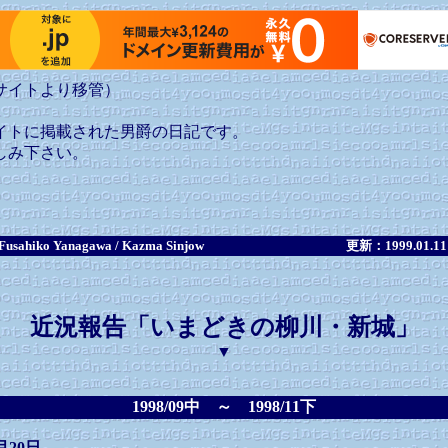
サイトより移管）
イトに掲載された男爵の日記です。
しみ下さい。
sahiko Yanagawa / Kazma Sinjow
更新：1999.01.
近況報告「いまどきの柳川・新城」
▼
1998/09中 ～ 1998/11下
月20日