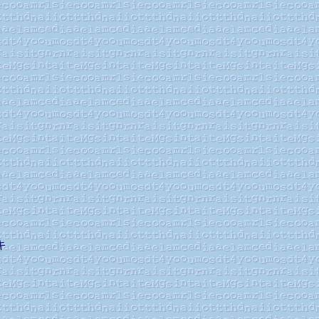
」
キ
る