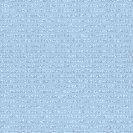
概
戸
」