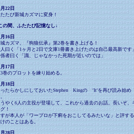
0月22日
ふたたび新城カズマに変身！
この間、ふたたび記憶なし↓
1月16日
新城カズマ、『狗狼伝承』第2巻を書き上げる！
本人曰く「1ヶ月と2日で文庫1冊書き上げたのは自己最高新です
関係者曰く「識、じゃなかった死期が近いのでは」
1月17日
第3巻のプロットを練り始める。
1月18日
ったらかしにしておいたStephen Kingの ’It’を再び読み始め
る。
ようやく6人の主役が登場して、これから過去のお話。長いぞ、
ング！
さすが本人が「ワープロが下痢をおこしてるみたいな」と評す
だけのことはある。
1月28日