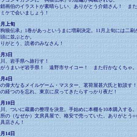
介錯画伯のイラストが素晴らしい、ありがとう介錯さん！ ま
コミケで会いましょう！
0月上旬
『狗狼伝承』1巻があっというまに増刷決定。11月上旬には二刷
店頭に並ぶとか。
ありがとう、読者のみなさん！
0月3日
柳川、岩手県へ旅行す！
飯がうまいぞ岩手県！ 遠野市サイコー！ また行かなくちゃ
0月4日
かの偉大なるメイルゲーム・マスター、茗荷屋甚六氏と歓談す
時の経つのを忘れ、東京に戻ってきたらすっかり夜だ！
0月10日
柳川、ついに蔵書の整理を決意。手始めに本棚を10本購入する
近所の（なぜか）文房具屋で、格安で売っていた。ありがとう○
文具店さん！
0月14日