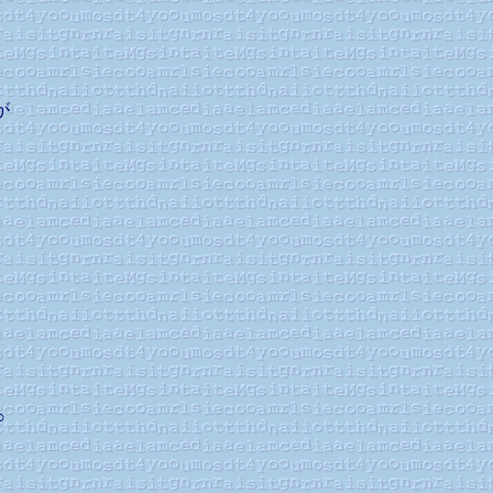
た
が
。
！
。
○