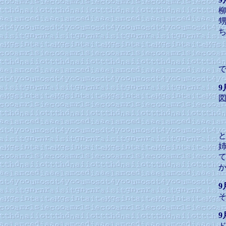
9
9
9