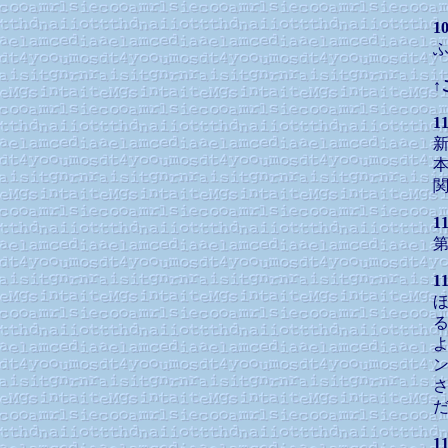
1
↑
1
1
1
ほ
1