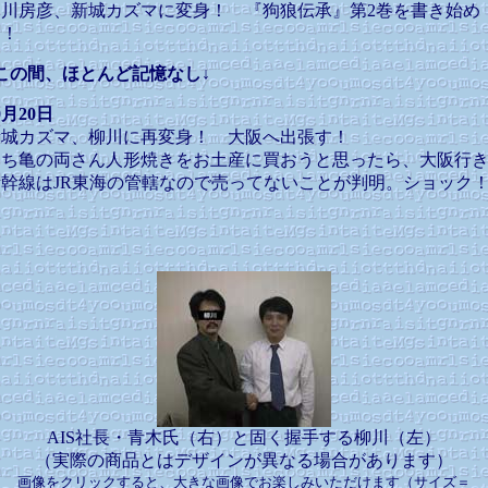
柳川房彦、新城カズマに変身！ 『狗狼伝承』第2巻を書き始め
る！
この間、ほとんど記憶なし↓
0月20日
新城カズマ、柳川に再変身！ 大阪へ出張す！
こち亀の両さん人形焼きをお土産に買おうと思ったら、大阪行
新幹線はJR東海の管轄なので売ってないことが判明。ショック
AIS社長・青木氏（右）と固く握手する柳川（左）
（実際の商品とはデザインが異なる場合があります）
画像をクリックすると、大きな画像でお楽しみいただけます（サイズ＝